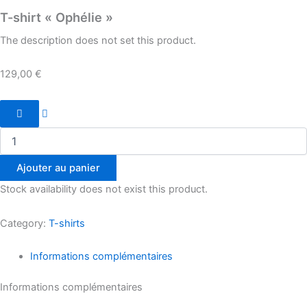
T-shirt « Ophélie »
The description does not set this product.
129,00
€
quantité
de
T-
shirt
"Ophélie"
Ajouter au panier
Stock availability does not exist this product.
Category:
T-shirts
Informations complémentaires
Informations complémentaires