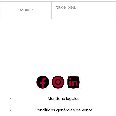
rouge, bleu,
Couleur
F
I
L
a
n
i
Mentions légales
c
s
n
Conditions générales de vente